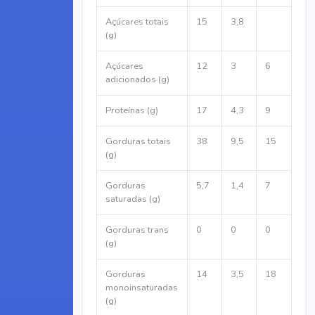
Açúcares totais
15
3,8
(g)
Açúcares
12
3
6
adicionados (g)
Proteínas (g)
17
4,3
9
Gorduras totais
38
9,5
15
(g)
Gorduras
5,7
1,4
7
saturadas (g)
Gorduras trans
0
0
0
(g)
Gorduras
14
3,5
18
monoinsaturadas
(g)