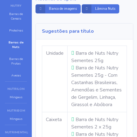
NUTRY
Banco de imagens
Lâmina Nuts
Barras de
Cereais
Sugestões para título
Proteínas
Barras de
Nuts
Unidade
Barra de Nuts Nutry
Barras de
Sementes 25g
Frutas
Barra de Nuts Nutry
Sementes 25g - Com
Aveias
Castanhas Brasileiras,
Amendôas e Sementes
NUTRILON
de Gergelim, Linhaça,
Mingaus
Girassol e Abóbora
NUTRIBOM
Caixeta
Barra de Nuts Nutry
Mingaus
Sementes 2 x 25g
NUTRIMENTAL
Barra de Nuts Nutry