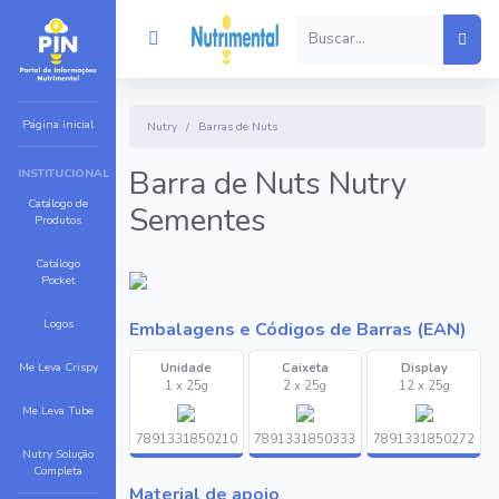
Página inicial
Nutry
Barras de Nuts
Barra de Nuts Nutry
INSTITUCIONAL
Catálogo de
Sementes
Produtos
Catálogo
Pocket
Logos
Embalagens e Códigos de Barras (EAN)
Me Leva Crispy
Unidade
Caixeta
Display
1 x 25g
2 x 25g
12 x 25g
Me Leva Tube
7891331850210
7891331850333
7891331850272
Nutry Solução
Completa
Material de apoio