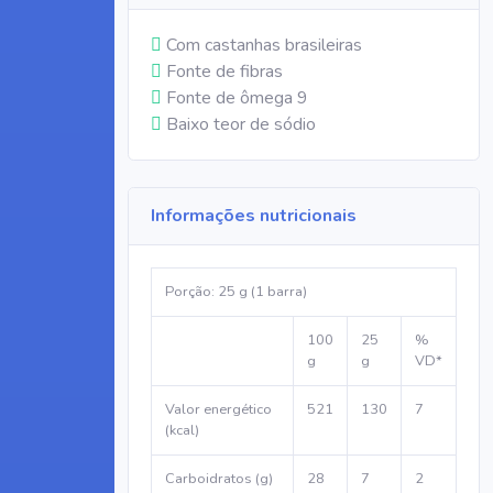
Com castanhas brasileiras
Fonte de fibras
Fonte de ômega 9
Baixo teor de sódio
Informações nutricionais
Porção: 25 g (1 barra)
100
25
%
g
g
VD*
Valor energético
521
130
7
(kcal)
Carboidratos (g)
28
7
2