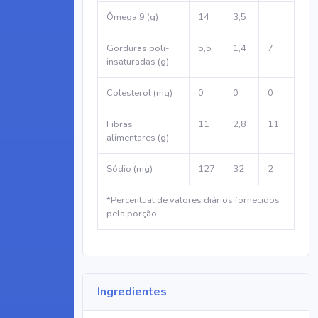
Ômega 9 (g)
14
3,5
Gorduras poli-
5,5
1,4
7
insaturadas (g)
Colesterol (mg)
0
0
0
Fibras
11
2,8
11
alimentares (g)
Sódio (mg)
127
32
2
*Percentual de valores diários fornecidos
pela porção.
Ingredientes