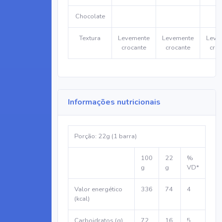
Chocolate
Textura
Levemente
Levemente
Leve
crocante
crocante
croc
Informações nutricionais
Porção: 22g (1 barra)
100
22
%
g
g
VD*
Valor energético
336
74
4
(kcal)
Carboidratos (g)
72
16
5