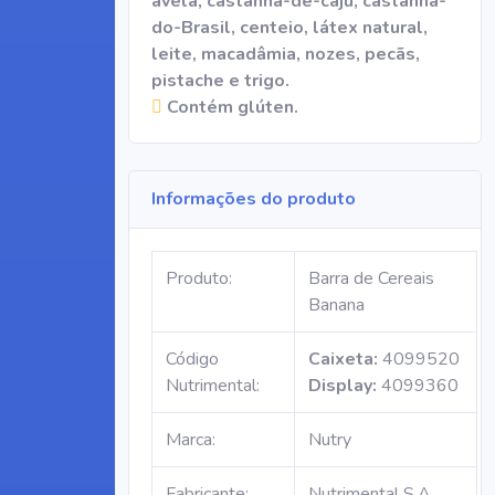
avelã, castanha-de-caju, castanha-
do-Brasil, centeio, látex natural,
leite, macadâmia, nozes, pecãs,
pistache e trigo.
Contém glúten.
Informações do produto
Produto:
Barra de Cereais
Banana
Código
Caixeta:
4099520
Nutrimental:
Display:
4099360
Marca:
Nutry
Fabricante:
Nutrimental S.A.