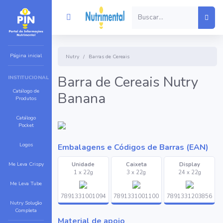
Página inicial
Nutry
Barras de Cereais
Barra de Cereais Nutry
INSTITUCIONAL
Catálogo de
Banana
Produtos
Catálogo
Pocket
Logos
Embalagens e Códigos de Barras (EAN)
Me Leva Crispy
Unidade
Caixeta
Display
1 x 22g
3 x 22g
24 x 22g
Me Leva Tube
7891331001094
7891331001100
7891331203856
Nutry Solução
Completa
Material de apoio