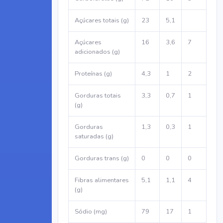
Açúcares totais (g)
23
5,1
Açúcares
16
3,6
7
adicionados (g)
Proteínas (g)
4,3
1
2
Gorduras totais
3,3
0,7
1
(g)
Gorduras
1,3
0,3
1
saturadas (g)
Gorduras trans (g)
0
0
0
Fibras alimentares
5,1
1,1
4
(g)
Sódio (mg)
79
17
1