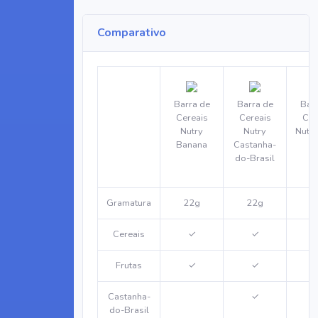
Comparativo
Barra de
Barra de
Barr
Cereais
Cereais
Cer
Nutry
Nutry
Nutry
Banana
Castanha-
do-Brasil
Gramatura
22g
22g
2
Cereais
✓
✓
Frutas
✓
✓
Castanha-
✓
do-Brasil