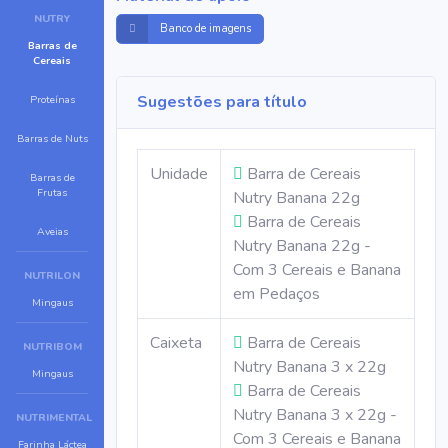
NUTRY
Banco de imagens
Barras de
Cereais
Sugestões para título
Proteínas
Barras de Nuts
Unidade
Barra de Cereais
Barras de
Frutas
Nutry Banana 22g
Barra de Cereais
Aveias
Nutry Banana 22g -
Com 3 Cereais e Banana
NUTRILON
em Pedaços
Mingaus
Caixeta
Barra de Cereais
NUTRIBOM
Nutry Banana 3 x 22g
Mingaus
Barra de Cereais
Nutry Banana 3 x 22g -
NUTRIMENTAL
Com 3 Cereais e Banana
Farinha Láctea