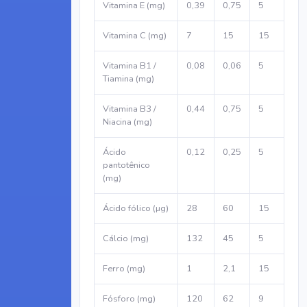
Vitamina E (mg)
0,39
0,75
5
Vitamina C (mg)
7
15
15
Vitamina B1 /
0,08
0,06
5
Tiamina (mg)
Vitamina B3 /
0,44
0,75
5
Niacina (mg)
Ácido
0,12
0,25
5
pantotênico
(mg)
Ácido fólico (µg)
28
60
15
Cálcio (mg)
132
45
5
Ferro (mg)
1
2,1
15
Fósforo (mg)
120
62
9