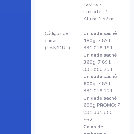
Lastro: 7
Camadas: 7
Altura: 1,52 m
Códigos de
Unidade sachê
barras
180g:
7 891
(EAN/DUN):
331 018 191
Unidade sachê
360g:
7 891
331 850 791
Unidade sachê
600g:
7 891
331 018 221
Unidade sachê
600g PROMO:
7
891 331 850
562
Caixa de