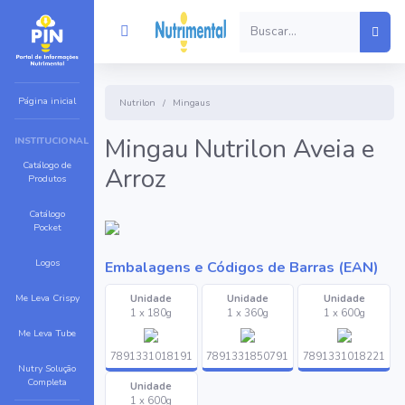
Página inicial
Nutrilon
Mingaus
Mingau Nutrilon Aveia e
INSTITUCIONAL
Catálogo de
Arroz
Produtos
Catálogo
Pocket
Logos
Embalagens e Códigos de Barras (EAN)
Me Leva Crispy
Unidade
Unidade
Unidade
1 x 180g
1 x 360g
1 x 600g
Me Leva Tube
7891331018191
7891331850791
7891331018221
Nutry Solução
Completa
Unidade
1 x 600g