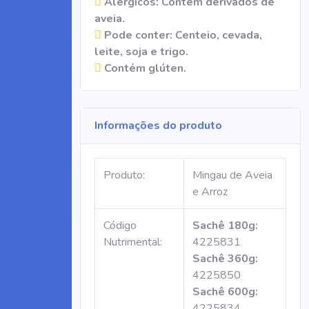
Alérgicos: Contém derivados de
aveia.
Pode conter: Centeio, cevada,
leite, soja e trigo.
Contém glúten.
Informações do produto
Produto:
Mingau de Aveia
e Arroz
Código
Sachê 180g:
Nutrimental:
4225831
Sachê 360g:
4225850
Sachê 600g:
4225834