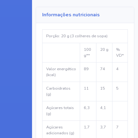
Informações nutricionais
Porção: 20 g (3 colheres de sopa)
100
20 g
%
g**
VD*
Valor energético
89
74
4
(kcal)
Carboidratos
11
15
5
(g)
Açúcares totais
6,3
4,1
(g)
Açúcares
1,7
3,7
7
adicionados (g)