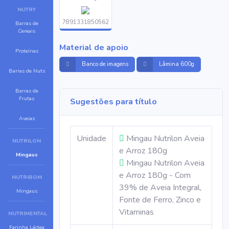
NUTRY
7891331850562
Barras de
Cereais
Material de apoio
Proteínas
Banco de imagens
Lâmina 600g
Barras de Nuts
Barras de
Frutas
Sugestões para título
Aveias
Unidade
Mingau Nutrilon Aveia
NUTRILON
e Arroz 180g
Mingaus
Mingau Nutrilon Aveia
e Arroz 180g - Com
NUTRIBOM
39% de Aveia Integral,
Mingaus
Fonte de Ferro, Zinco e
Vitaminas
NUTRIMENTAL
Farinha Láctea