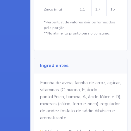
Zinco (mg)
1,1
1,7
15
*Percentual de valores diários fornecidos
pela porção.
**No alimento pronto para o consumo.
Ingredientes
Farinha de aveia, farinha de arroz, açúcar,
vitaminas (C, niacina, E, ácido
pantotênico, tiamina, A, ácido fólico e D),
minerais (cálcio, ferro e zinco), regulador
de acidez fosfato de sódio dibásico e
aromatizante.