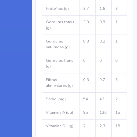
Proteínas (g)
3,7
1,6
3
Gorduras totais
3,3
0,8
1
(g)
Gorduras
0,8
0,2
1
saturadas (g)
Gorduras trans
0
0
0
(g)
Fibras
0,3
0,7
3
alimentares (g)
Sódio (mg)
54
42
2
Vitamina A (µg)
85
120
15
Vitamina D (µg)
2
2,3
15