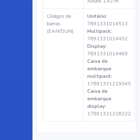
Altura: 1,42 m
Códigos de
Unitário:
barras
7891331014513
(EAN/DUN):
Multipack:
7891331014452
Display:
7891331014469
Caixa de
embarque
multipack:
17891331219045
Caixa de
embarque
display:
17891331218222