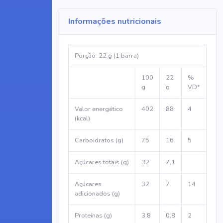
Informações nutricionais
Porção: 22 g (1 barra)
100
22
%
g
g
VD*
Valor energético
402
88
4
(kcal)
Carboidratos (g)
75
16
5
Açúcares totais (g)
32
7,1
Açúcares
32
7
14
adicionados (g)
Proteínas (g)
3,8
0,8
2