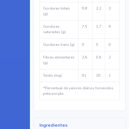
Gorduras totais
9,8
2,2
3
(g)
Gorduras
7,5
1,7
9
saturadas (g)
Gorduras trans (g)
0
0
0
Fibras alimentares
2,6
0,6
2
(g)
Sódio (mg)
91
20
1
*Percentual de valores diários fornecidos
pela porção.
Ingredientes