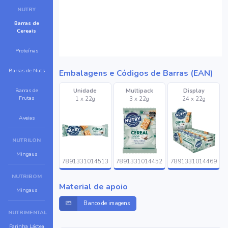
NUTRY
Barras de
Cereais
Proteínas
Barras de Nuts
Embalagens e Códigos de Barras (EAN)
Barras de
Unidade
Multipack
Display
Frutas
1 x 22g
3 x 22g
24 x 22g
Aveias
NUTRILON
Mingaus
7891331014513
7891331014452
7891331014469
NUTRIBOM
Material de apoio
Mingaus
Banco de imagens
NUTRIMENTAL
Farinha Láctea