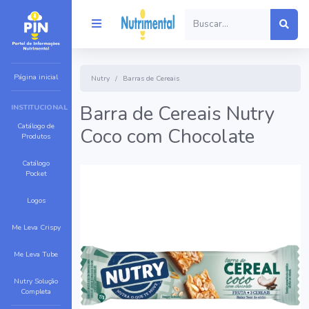
Página inicial
Nutry
Barras de Cereais
Barra de Cereais Nutry
INSTITUCIONAL
Catálogo de
Coco com Chocolate
Produtos
Catálogo
Pocket
Logos
Me Leva Crispy
Me Leva Tube
Nutry Solução
Completa