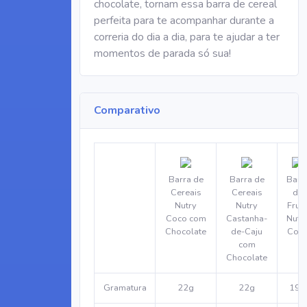
chocolate, tornam essa barra de cereal
perfeita para te acompanhar durante a
correria do dia a dia, para te ajudar a ter
momentos de parada só sua!
Comparativo
Barra de
Barra de
Barr
Cereais
Cereais
de
Nutry
Nutry
Frut
Coco com
Castanha-
Nutr
Chocolate
de-Caju
Coc
com
Chocolate
Gramatura
22g
22g
19g