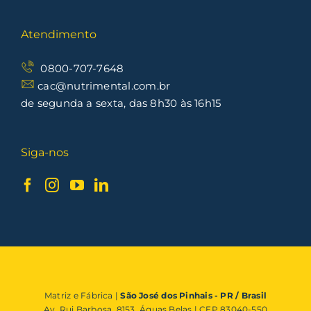
Atendimento
0800-707-7648
cac@nutrimental.com.br
de segunda a sexta, das 8h30 às 16h15
Siga-nos
Matriz e Fábrica |
São José dos Pinhais - PR / Brasil
Av. Rui Barbosa, 8153, Águas Belas | CEP 83040-550