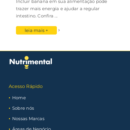
Incluir banana em sua alimentação pode
trazer mais energia e ajudar a regular
intestino. Confira
...
leia mais +
Acesso Rápido
Home
Sobre nós
Nossas Marcas
Áreas de Negócio