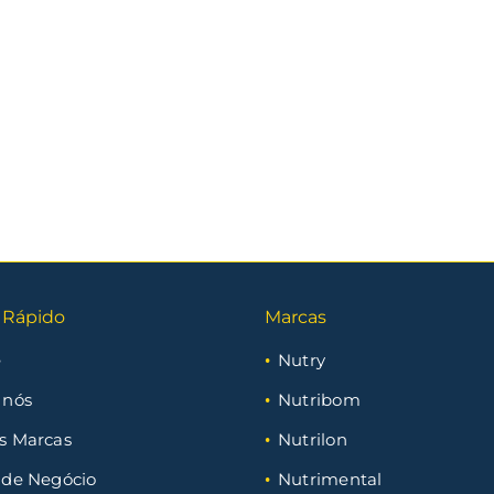
 Rápido
Marcas
e
Nutry
 nós
Nutribom
s Marcas
Nutrilon
 de Negócio
Nutrimental