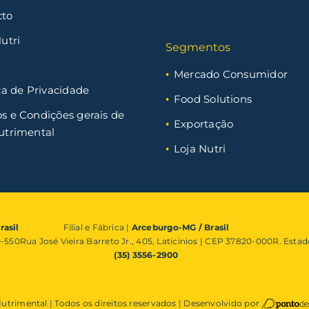
cto
utri
Segmentos
Mercado Consumidor
ca de Privacidade
Food Solutions
s e Condições gerais de
Exportação
utrimental
Loja Nutri
rasil
Filial e Fábrica |
Arceburgo-MG / Brasil
0-550
Rua José Vieira Barreto Jr., 405, Laticínios | CEP 37820-000
R. Estad
(35) 3556-2900
utrimental | Todos os direitos reservados | Desenvolvido por