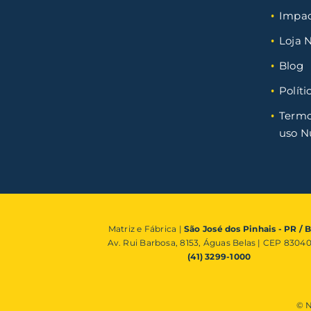
Impa
Loja N
Blog
Políti
Termo
uso N
Matriz e Fábrica |
São José dos Pinhais - PR / B
Av. Rui Barbosa, 8153, Águas Belas | CEP 8304
(41) 3299-1000
© N