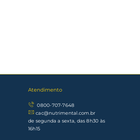
Atendimento
0800-707-7648
cac@nutrimental.com.br
de segunda a sexta, das 8h30 às
16h15