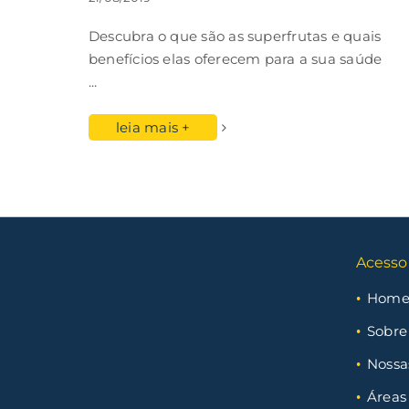
Descubra o que são as superfrutas e quais
benefícios elas oferecem para a sua saúde
...
leia mais +
Acesso
Hom
Sobre
Nossa
Áreas