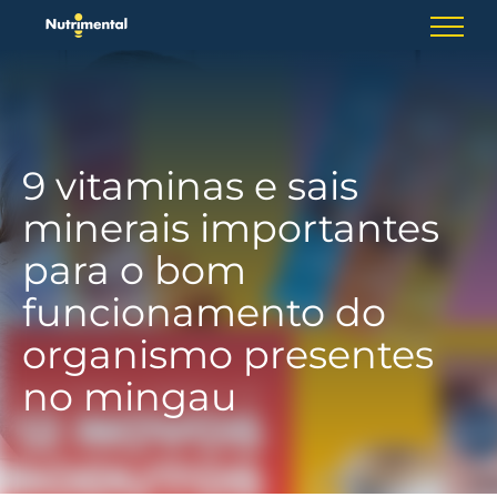
Skip
to
content
9 vitaminas e sais
minerais importantes
para o bom
funcionamento do
organismo presentes
no mingau