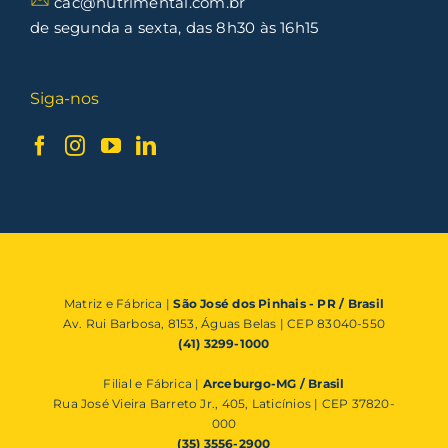
cac@nutrimental.com.br
de segunda a sexta, das 8h30 às 16h15
Siga-nos
Matriz e Fábrica |
São José dos Pinhais - PR / Brasil
Av. Rui Barbosa, 8153, Águas Belas | CEP 83040-550
(41) 3299-1000
Filial e Fábrica |
Arceburgo-MG / Brasil
Rua José Vieira Barreto Jr., 405, Laticínios | CEP 37820-
000
(35) 3556-2900